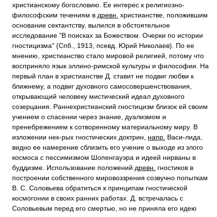
христианскому богословию. Ее интерес к религиозно-
философским течениям в
древн.
христианстве, положившим
основание сектантству, вылился в обстоятельное
исследование "В поисках за Божеством. Очерки по истории
гностицизма" (Спб., 1913, псевд. Юрий Николаев). По ее
мнению, христианство стало мировой религией, потому что
восприняло язык эллино-римской культуры и философии. На
первый план в христианстве Д. ставит не подвиг любви к
ближнему, а подвиг духовного самосовершенствования,
открывающий человеку мистический идеал духовного
созерцания. Раннехристианский гностицизм близок ей своим
учением о спасении через знание, дуализмом и
пренебрежением к сотворенному материальному миру. В
изложении нек-рых гностических доктрин,
напр.
Васи-лида,
видно ее намерение сблизить его учение о выходе из злого
космоса с пессимизмом Шопенгауэра и идеей нирваны в
буддизме. Использование положений
древн.
гностиков в
построении собственного мировоззрения созвучно попыткам
В. С. Соловьева обратиться к принципам гностической
космогонии в своих ранних работах. Д. встречалась с
Соловьевым перед его смертью, но не приняла его идею