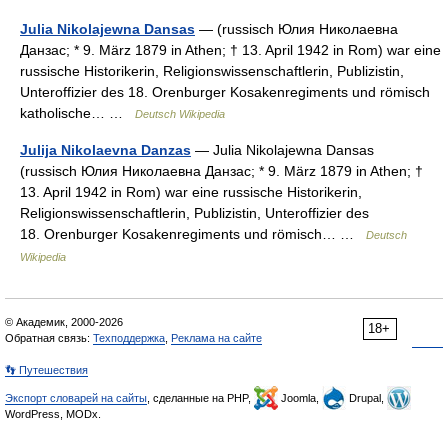
Julia Nikolajewna Dansas
— (russisch Юлия Николаевна
Данзас; * 9. März 1879 in Athen; † 13. April 1942 in Rom) war eine
russische Historikerin, Religionswissenschaftlerin, Publizistin,
Unteroffizier des 18. Orenburger Kosakenregiments und römisch
katholische… …
Deutsch Wikipedia
Julija Nikolaevna Danzas
— Julia Nikolajewna Dansas
(russisch Юлия Николаевна Данзас; * 9. März 1879 in Athen; †
13. April 1942 in Rom) war eine russische Historikerin,
Religionswissenschaftlerin, Publizistin, Unteroffizier des
18. Orenburger Kosakenregiments und römisch… …
Deutsch
Wikipedia
© Академик, 2000-2026
18+
Обратная связь:
Техподдержка
,
Реклама на сайте
👣 Путешествия
Экспорт словарей на сайты
, сделанные на PHP,
Joomla,
Drupal,
WordPress, MODx.