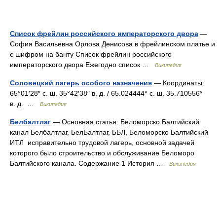
Список фрейлин российского императорского двора
—
София Васильевна Орлова Денисова в фрейлинском платье и
с шифром на банту Список фрейлин российского
императорского двора Ежегодно список …
Википедия
Соловецкий лагерь особого назначения
— Координаты:
65°01′28″ с. ш. 35°42′38″ в. д. / 65.024444° с. ш. 35.710556°
в. д. …
Википедия
Белбалтлаг
— Основная статья: Беломорско Балтийский
канал Белбалтлаг, БелБалтлаг, ББЛ, Беломорско Балтийский
ИТЛ исправительно трудовой лагерь, основной задачей
которого было строительство и обслуживание Беломоро
Балтийского канала. Содержание 1 История …
Википедия