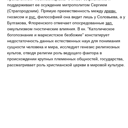
поддерживает ее осуждение митрополитом Сергием
(Страгородским). Прямую преемственность между
древн.
гнозисом и
рус.
философией она видит лишь у Соловьева, а у
Булгакова, Флоренского отмечает опосредованные
зап.
оккультизмом гностические влияния. В кн. "Католическое
богопознание и марксистское безбожие" констатирует
недостаточность данных естественных наук для понимания
сущности человека и мира, исследует генезис религиозных
культов, отводя религии роль ведущего фактора в
происхождении крупных племенных общностей, государства,
рассматривает роль христианской церкви в мировой культуре.