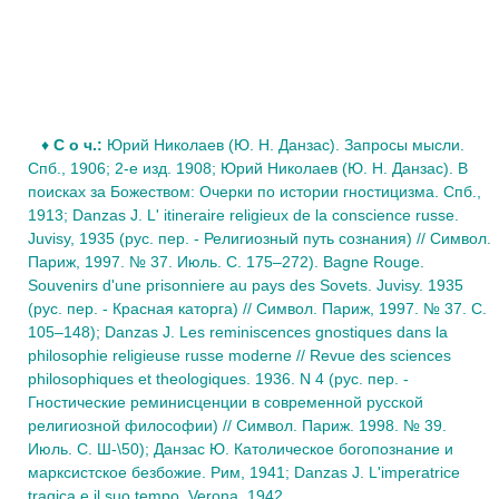
♦
С о ч.:
Юрий Николаев (Ю. Н. Данзас). Запросы мысли.
Спб., 1906; 2-е изд. 1908; Юрий Николаев (Ю. Н. Данзас). В
поисках за Божеством: Очерки по истории гностицизма. Спб.,
1913; Danzas J. L' itineraire religieux de la conscience russe.
Juvisy, 1935 (рус. пер. - Религиозный путь сознания) // Символ.
Париж, 1997. № 37. Июль. С. 175–272). Bagne Rouge.
Souvenirs d'une prisonniere au pays des Sovets. Juvisy. 1935
(рус. пер. - Красная каторга) // Символ. Париж, 1997. № 37. С.
105–148); Danzas J. Les reminiscences gnostiques dans la
philosophie religieuse russe moderne // Revue des sciences
philosophiques et theologiques. 1936. N 4 (рус. пер. -
Гностические реминисценции в современной русской
религиозной философии) // Символ. Париж. 1998. № 39.
Июль. С. Ш-\50); Данзас Ю. Католическое богопознание и
марксистское безбожие. Рим, 1941; Danzas J. L'imperatrice
tragica е il suo tempo. Verona, 1942.