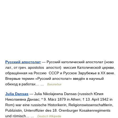
Русский апостолат
— Русский католический апостолат (ново
лат., от греч. apostolos апостол) миссия Католической церкви,
обращённая на Россию СССР и Русское Зарубежье в XX веке.
Впервые термин «Русский апостолат» введён в научный
обиход в работах… …
Википедия
Julia Dansas
— Julia Nikolajewna Dansas (russisch Юлия
Николаевна Данзас; * 9. März 1879 in Athen; † 13. April 1942 in
Rom) war eine russische Historikerin, Religionswissenschaftlerin,
Publizistin, Unteroffizier des 18. Orenburger Kosakenregiments
und römisch… …
Deutsch Wikipedia