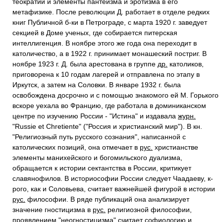
теократии и элементы пантеизма и эротизма в его
метафизике. После революции Д. работает в отделе редких
книг Публичной б-ки в Петрограде, с марта 1920 г. заведует
секцией в Доме ученых, где собирается питерская
интеллигенция. В ноябре этого же года она переходит в
католичество, а в 1922 г. принимает монашеский постриг. В
ноябре 1923 г. Д. была арестована в группе
др.
католиков,
приговорена к 10 годам лагерей и отправлена по этапу в
Иркутск, а затем на Соловки. В январе 1932 г. была
освобождена досрочно и с помощью знакомого ей М. Горького
вскоре уехала во Францию, где работала в доминиканском
центре по изучению России - "Истина" и издавала
журн.
"Russie et Chretiente" ("Россия и христианский мир"). В кн.
"Религиозный путь русского сознания", написанной с
католических позиций, она отмечает в
рус.
христианстве
элементы манихейского и богомильского дуализма,
обращается к истории сектантства в России, критикует
славянофилов. В историософии России следует Чаадаеву, к-
рого, как и Соловьева, считает важнейшей фигурой в истории
рус.
философии. В ряде публикаций она анализирует
значение гностицизма в
рус.
религиозной философии,
проявлением "неогностицизма" считает софиологию и