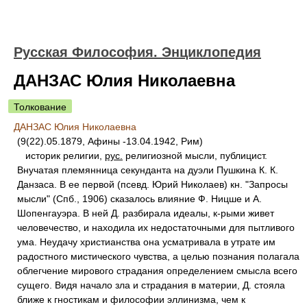
Русская Философия. Энциклопедия
ДАНЗАС Юлия Николаевна
Толкование
ДАНЗАС Юлия Николаевна
(9(22).05.1879, Афины -13.04.1942, Рим)
историк религии,
рус.
религиозной мысли, публицист.
Внучатая племянница секунданта на дуэли Пушкина К. К.
Данзаса. В ее первой (псевд. Юрий Николаев) кн. "Запросы
мысли" (Спб., 1906) сказалось влияние Ф. Ницше и А.
Шопенгауэра. В ней Д. разбирала идеалы, к-рыми живет
человечество, и находила их недостаточными для пытливого
ума. Неудачу христианства она усматривала в утрате им
радостного мистического чувства, а целью познания полагала
облегчение мирового страдания определением смысла всего
сущего. Видя начало зла и страдания в материи, Д. стояла
ближе к гностикам и философии эллинизма, чем к