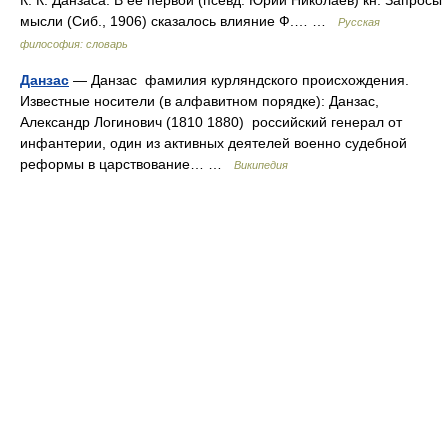
К. К. Данзаса. В ее первой (псевд. Юрий Николаев) кн. Запросы
мысли (Сиб., 1906) сказалось влияние Ф.… …
Русская
философия: словарь
Данзас
— Данзас фамилия курляндского происхождения.
Известные носители (в алфавитном порядке): Данзас,
Александр Логинович (1810 1880) российский генерал от
инфантерии, один из активных деятелей военно судебной
реформы в царствование… …
Википедия