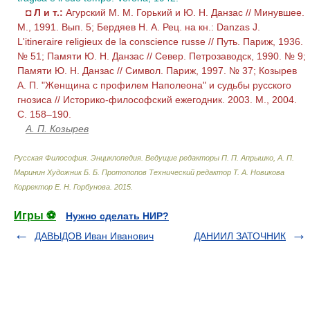
◘
Л и т.:
Агурский M. M. Горький и Ю. Н. Данзас // Минувшее.
М., 1991. Вып. 5; Бердяев Н. А. Рец. на кн.: Danzas J.
L'itineraire religieux de la conscience russe // Путь. Париж, 1936.
№ 51; Памяти Ю. Н. Данзас // Север. Петрозаводск, 1990. № 9;
Памяти Ю. Н. Данзас // Символ. Париж, 1997. № 37; Козырев
А. П. "Женщина с профилем Наполеона" и судьбы русского
гнозиса // Историко-философский ежегодник. 2003. М., 2004.
С. 158–190.
А. П. Козырев
Русская Философия. Энциклопедия
.
Ведущие редакторы П. П. Апрышко, А. П.
Маринин Художник Б. Б. Протопопов Технический редактор Т. А. Новикова
Корректор Е. Н. Горбунова
.
2015
.
Игры ⚽
Нужно сделать НИР?
ДАВЫДОВ Иван Иванович
ДАНИИЛ ЗАТОЧНИК